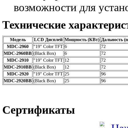
возможности для устан
Технические характерис
Модель
LCD Дисплей
Мощность (КВт)
Дальность (
MDC-2960
"19" Color TFT
6
72
MDC-2960BB
(Black Box)
6
72
MDC-2910
"19" Color TFT
12
72
MDC-2910BB
(Black Box)
12
72
MDC-2920
"19" Color TFT
25
96
MDC-2920BB
(Black Box)
25
96
Сертификаты