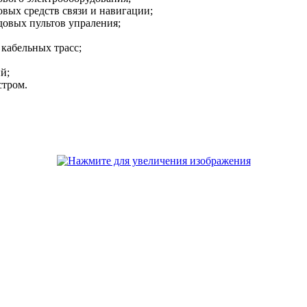
овых средств связи и навигации;
довых пультов упраления;
 кабельных трасс;
й;
стром.