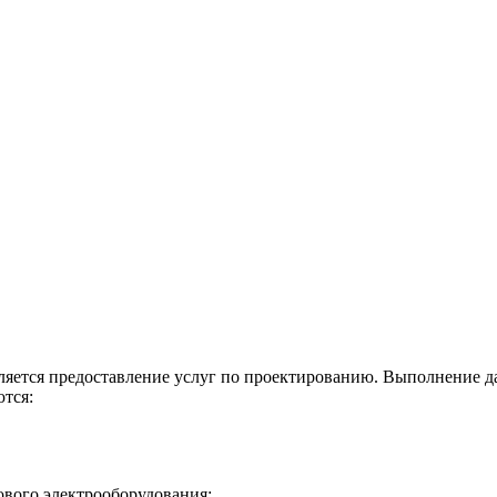
яется предоставление услуг по проектированию. Выполнение д
тся:
ового электрооборудования;